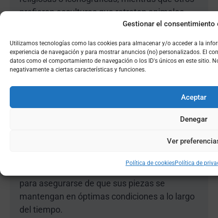
prefieren esculturas que retraten animales,
Gestionar el consentimiento 
seres mitológicos o elementos de la
naturaleza. Cada coleccionista establece sus
Utilizamos tecnologías como las cookies para almacenar y/o acceder a la info
propios criterios de selección, basándose en
experiencia de navegación y para mostrar anuncios (no) personalizados. El con
datos como el comportamiento de navegación o los ID's únicos en este sitio. No 
sus gustos personales y en su visión artística.
negativamente a ciertas características y funciones.
La conservación y el cuidado de las esculturas
Aceptar
de plata son aspectos fundamentales para los
coleccionistas. Estas piezas requieren un
Denegar
mantenimiento adecuado, como la limpieza
Ver preferencia
cuidadosa y la protección contra el desgaste y
la oxidación. Los coleccionistas suelen contar
Política de cookies
Política de priv
con expertos en restauración y conservación
para asegurarse de que sus piezas se
mantengan en óptimas condiciones a lo largo
del tiempo.