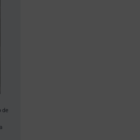
o de
ha