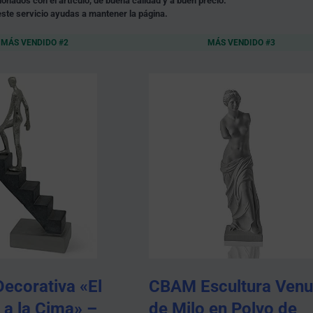
nados con el artículo, de buena calidad y a buen precio.
ste servicio ayudas a mantener la página.
MÁS VENDIDO #2
MÁS VENDIDO #3
Decorativa «El
CBAM Escultura Venu
a la Cima» –
de Milo en Polvo de