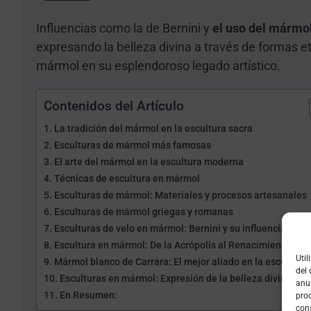
Influencias como la de Bernini y
el uso del mármol
expresando la belleza divina a través de formas e
mármol en su esplendoroso legado artístico.
Contenidos del Artículo
La tradición del mármol en la escultura sacra
Esculturas de mármol más famosas
El arte del mármol en la escultura moderna
Técnicas de escultura en mármol
Esculturas de mármol: Materiales y procesos artesanales
Esculturas de mármol griegas y romanas
Esculturas de velo en mármol: Bernini y su influencia en el
Escultura en mármol: De la Acrópolis al Renacimiento
Uti
Mármol blanco de Carrara: El mejor aliado en la escultura
del
Esculturas en mármol: Expresión de la belleza divina
anu
En Resumen:
pro
cons