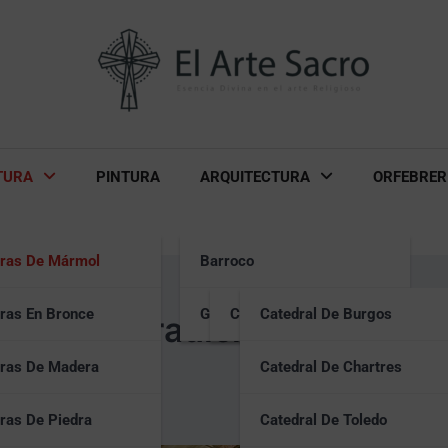
TURA
PINTURA
ARQUITECTURA
ORFEBRER
uras De Mármol
Barroco
uras En Bronce
Gótico
Catedrales Góticas
Catedral De Burgos
lleza y tradición en el arte
uras De Madera
Catedral De Chartres
ras De Piedra
Catedral De Toledo