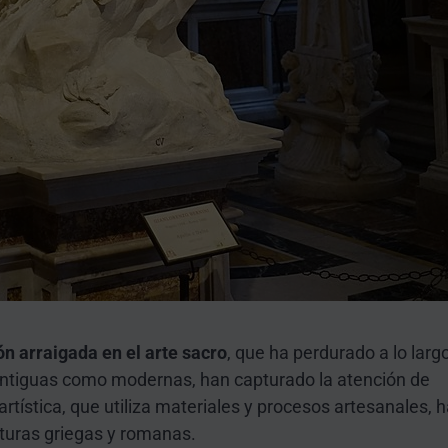
ón arraigada en el arte sacro
, que ha perdurado a lo larg
 antiguas como modernas, han capturado la atención de
rtística, que utiliza materiales y procesos artesanales, 
turas griegas y romanas.