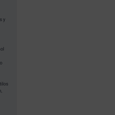
s y
mol
do
tilos
n,