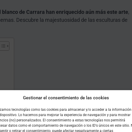
 blanco de Carrara han enriquecido aún más este arte
,
ternas. Descubre la majestuosidad de las esculturas de
 arte
Gestionar el consentimiento de las cookies
lizamos tecnologías como las cookies para almacenar y/o acceder a la información
 dispositivo. Lo hacemos para mejorar la experiencia de navegación y para mostrar
ncios (no) personalizados. El consentimiento a estas tecnologías nos permitirá
cesar datos como el comportamiento de navegación o los ID's únicos en este sitio.
entir o retirar el consentimiento, puede afectar negativamente a ciertas