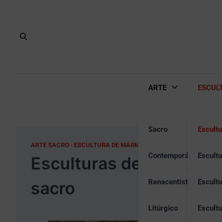
Skip
to
content
ARTE
ESCUL
Sacro
Escult
ARTE SACRO
ESCULTURA DE MÁRMOL
ESCULTURA SACRA
Contemporáneo
Escult
Esculturas de mármol: Be
Renacentista
Escult
sacro
Litúrgico
Escultu