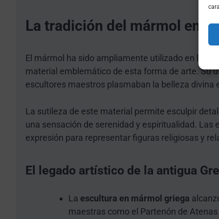
cara
La tradición del mármol en la
El mármol ha sido ampliamente utilizado en la
esc
material emblemático de esta forma de arte. Su ut
escultores maestros plasmaban la belleza divina 
La sutileza de este material permite esculpir det
una sensación de serenidad y espiritualidad. Las
expresión para representar figuras religiosas y rel
El legado artístico de la antigua G
La
escultura en mármol griega
alcanzó
maestras como el Partenón de Atenas y