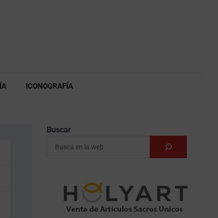
Políti
de
cooki
(UE)
ÍA
ICONOGRAFÍA
Buscar